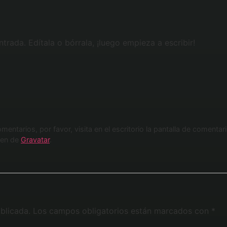
trada. Edítala o bórrala, ¡luego empieza a escribir!
entarios, por favor, visita en el escritorio la pantalla de comentar
nen de
Gravatar
.
blicada.
Los campos obligatorios están marcados con
*