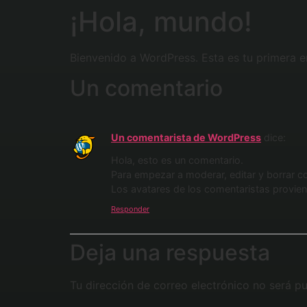
¡Hola, mundo!
Bienvenido a WordPress. Esta es tu primera en
Un comentario
Un comentarista de WordPress
dice:
Hola, esto es un comentario.
Para empezar a moderar, editar y borrar com
Los avatares de los comentaristas provie
Responder
Deja una respuesta
Tu dirección de correo electrónico no será pu